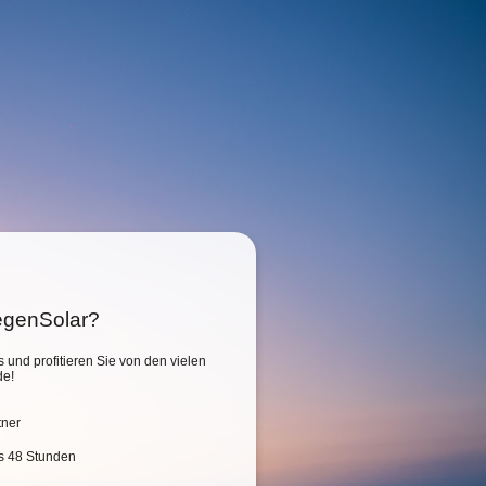
SegenSolar?
s und profitieren Sie von den vielen
de!
tner
is 48 Stunden