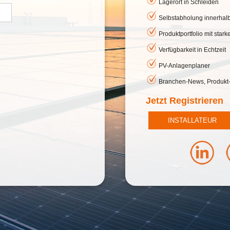
Lagerort in Schleiden
Selbstabholung innerhal
Produktportfolio mit star
Verfügbarkeit in Echtzeit
PV-Anlagenplaner
Branchen-News, Produkt
Jetzt Registrieren
INSTALLATEUR