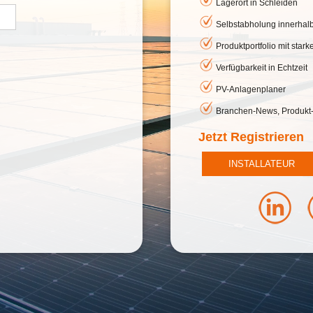
Lagerort in Schleiden
Selbstabholung innerhal
Produktportfolio mit star
Verfügbarkeit in Echtzeit
PV-Anlagenplaner
Branchen-News, Produkt
Jetzt Registrieren
INSTALLATEUR