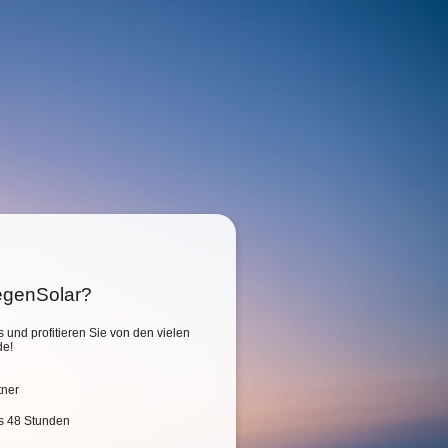
SegenSolar?
s und profitieren Sie von den vielen
de!
tner
is 48 Stunden