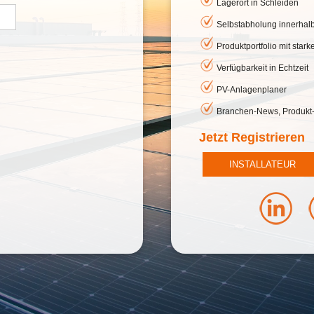
Lagerort in Schleiden
Selbstabholung innerhal
Produktportfolio mit star
Verfügbarkeit in Echtzeit
PV-Anlagenplaner
Branchen-News, Produkt
Jetzt Registrieren
INSTALLATEUR